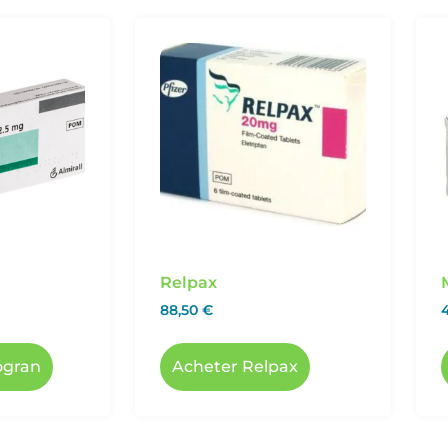
Relpax
88,50
€
ogran
Acheter Relpax