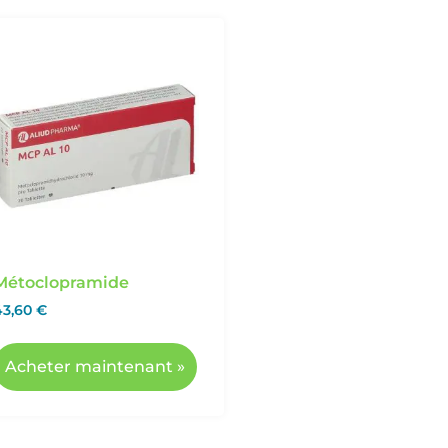
Métoclopramide
43,60
€
Acheter maintenant »