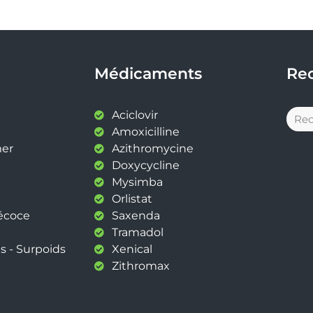
Médicaments
Re
Aciclovir
Amoxicilline
mer
Azithromycine
Doxycycline
Mysimba
Orlistat
récoce
Saxenda
Tramadol
s - Surpoids
Xenical
Zithromax