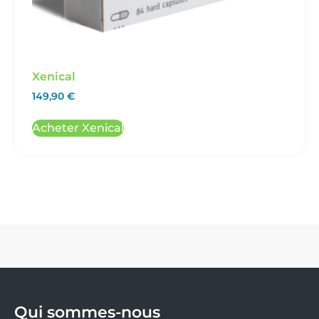
Xenical
149,90
€
Acheter Xenical
Qui sommes-nous