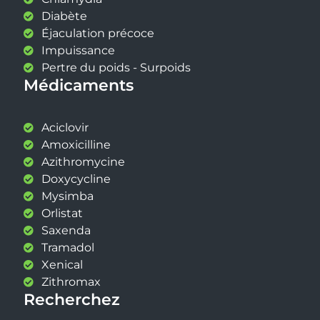
Diabète
Éjaculation précoce
Impuissance
Pertre du poids - Surpoids
Médicaments
Aciclovir
Amoxicilline
Azithromycine
Doxycycline
Mysimba
Orlistat
Saxenda
Tramadol
Xenical
Zithromax
Recherchez