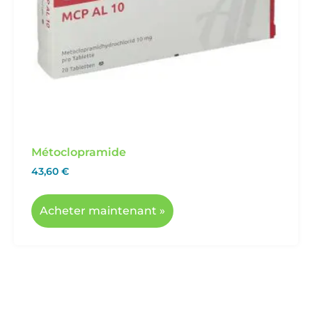
Métoclopramide
43,60
€
Acheter maintenant »