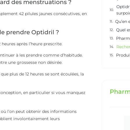
etard des menstruations ?
Optidri
surpoi
mplement 42 pilules jaunes consécutives, en
Qu’en e
Quel es
de prendre Optidril ?
Pharma
2 heures après l’heure prescrite.
Recher
continuer à les prendre comme d’habitude.
Produi
ntre une grossesse non désirée.
 que plus de 12 heures se sont écoulées, la
Pharm
conception, en particulier si vous manquez
 où l’on peut obtenir des informations
ublient involontairement leurs