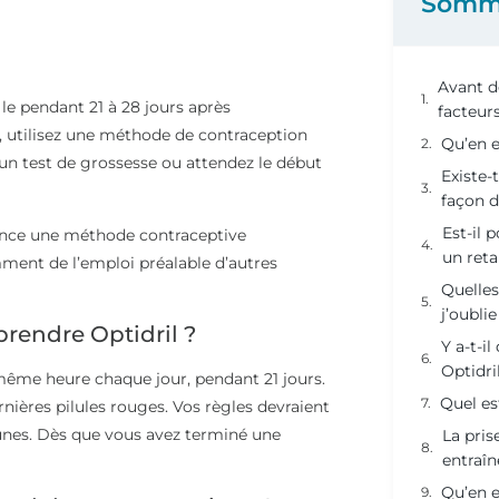
Somm
Avant d
le pendant 21 à 28 jours après
facteur
, utilisez une méthode de contraception
Qu’en e
 un test de grossesse ou attendez le début
Existe-t
façon d
Est-il 
ligence une méthode contraceptive
un reta
ment de l’emploi préalable d’autres
Quelles
j’oubli
 prendre Optidril ?
Y a-t-i
Optidri
même heure chaque jour, pendant 21 jours.
Quel es
nières pilules rouges. Vos règles devraient
unes. Dès que vous avez terminé une
La pris
entraî
Qu’en e