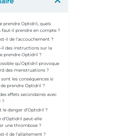
aire
e prendre Optidril, quels
s faut-il prendre en compte ?
st-il de l’accouchement ?
-il des instructions sur la
e prendre Optidril ?
possible qu’Optidril provoque
rd des menstruations ?
 sont les conséquences si
e de prendre Optidril ?
l des effets secondaires avec
l ?
t le danger d’Optidril ?
e d’Optidril peut-elle
ner une thrombose ?
st-il de l’allaitement ?