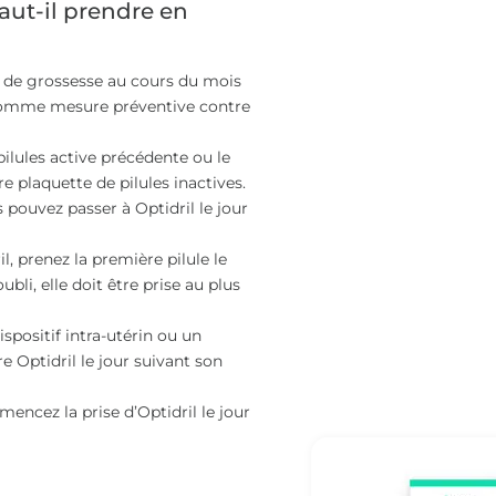
faut-il prendre en
on de grossesse au cours du mois
ée comme mesure préventive contre
pilules active précédente ou le
e plaquette de pilules inactives.
pouvez passer à Optidril le jour
l, prenez la première pilule le
bli, elle doit être prise au plus
positif intra-utérin ou un
Optidril le jour suivant son
encez la prise d’Optidril le jour