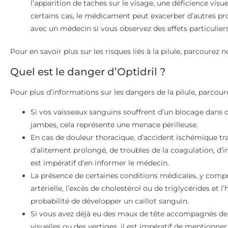
l’apparition de taches sur le visage, une déficience visu
certains cas, le médicament peut exacerber d’autres prob
avec un médecin si vous observez des effets particulier
Pour en savoir plus sur les risques liés à la pilule, parcourez no
Quel est le danger d’Optidril ?
Pour plus d’informations sur les dangers de la pilule, parcoure
Si vos vaisseaux sanguins souffrent d’un blocage dans
jambes, cela représente une menace périlleuse.
En cas de douleur thoracique, d’accident ischémique tran
d’alitement prolongé, de troubles de la coagulation, d’in
est impératif d’en informer le médecin.
La présence de certaines conditions médicales, y compri
artérielle, l’excès de cholestérol ou de triglycérides et
probabilité de développer un caillot sanguin.
Si vous avez déjà eu des maux de tête accompagnés de
visuelles ou des vertiges, il est impératif de mentionne