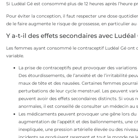
Si Ludéal Gé est consommé plus de 12 heures après l’heure pr
Pour éviter la conception, il faut respecter une dose quotid
de le faire augmente le risque de grossesse, en particulier au d
Y a-t-il des effets secondaires avec Ludéal
Les femmes ayant consommé le contraceptif Ludéal Gé ont c
variable.
La prise de contraceptifs peut provoquer des variations 
Des étourdissements, de l’anxiété et de l’irritabilité pe
maux de tête et des nausées. Certaines femmes pourraie
perturbations de leur cycle menstruel. Les peuvent varie
peuvent avoir des effets secondaires distincts. Si vous
anormales, il est conseillé de consulter un médecin au s
Les médicaments peuvent provoquer une gêne lors du po
augmentation de l’appétit et des ballonnements, une c
inexpliquée, une pression artérielle élevée ou des niveau
incidents se produisent rarement et tout le monde ne le