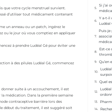
Si j’ai
s que votre cycle menstruel survient.
médic
cessé d’utiliser tout médicament contenant
Y a-t-i
Ludéal 
mme un anneau ou un patch, ingérez le
Puis-je
ez ou le jour où vous comptiez en appliquer
associa
médica
mmencez à prendre Ludéal Gé pour éviter une
Est-ce 
thromb
Qu’en e
ection à des pilules Ludéal Gé, commencez
Ludéal
surpoi
Quel es
Ludéal
r donner suite à un accouchement, il est
ordonn
r la médication. Dans la première semaine
éthode contraceptive barrière lors des
Pharma
e début du traitement, il est suggéré soit
Recher