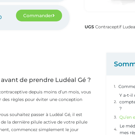
Commander
0
UGS
Contraceptif Ludea
Somm
 avant de prendre Ludéal Gé ?
Commen
e contraceptive depuis moins d’un mois, vous
Y a-t-i
 des règles pour éviter une conception
compte
?
vous souhaitez passer à Ludéal Gé, il est
Qu’en e
la dernière pilule active de votre pilule
Le méd
nement, commencez simplement le jour
mes rè