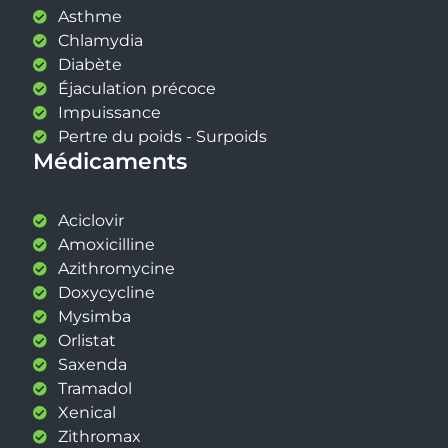
Asthme
Chlamydia
Diabète
Éjaculation précoce
Impuissance
Pertre du poids - Surpoids
Médicaments
Aciclovir
Amoxicilline
Azithromycine
Doxycycline
Mysimba
Orlistat
Saxenda
Tramadol
Xenical
Zithromax