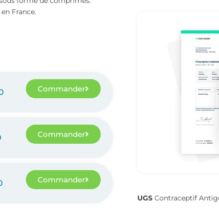
 sous forme de comprimés.
 en France.
Commander
0
Commander
0
Commander
0
UGS
Contraceptif Anti