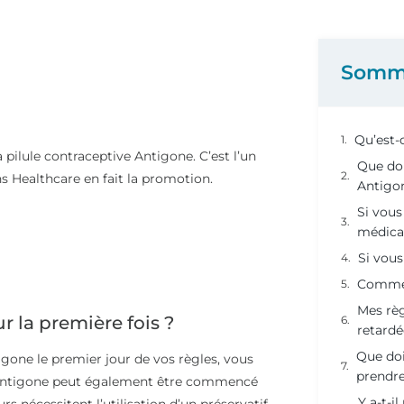
Somm
Qu’est-
pilule contraceptive Antigone. C’est l’un
Que doi
s Healthcare en fait la promotion.
Antigon
Si vous
médica
Si vou
Commen
Mes règ
r la première fois ?
retardé
Que dois
one le premier jour de vos règles, vous
prendr
. Antigone peut également être commencé
Y a-t-i
rs nécessitent l’utilisation d’un préservatif.