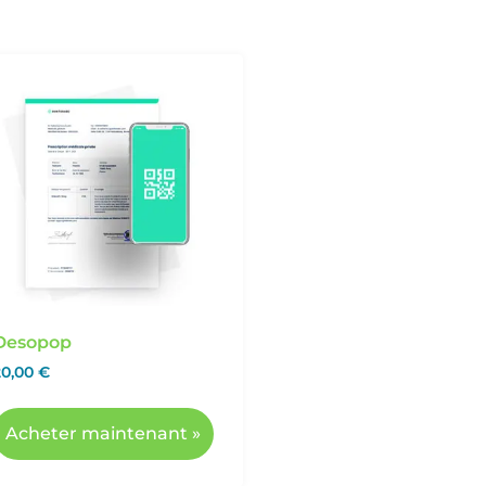
Desopop
20,00
€
Acheter maintenant »