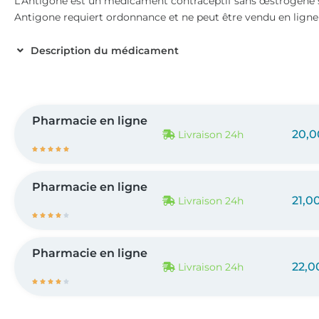
L’Antigone est un médicament contraceptif sans œstrogène
Antigone requiert ordonnance et ne peut être vendu en ligne
Description du médicament
Pharmacie en ligne
20,0
Livraison 24h





Pharmacie en ligne
21,0
Livraison 24h





Pharmacie en ligne
22,0
Livraison 24h




