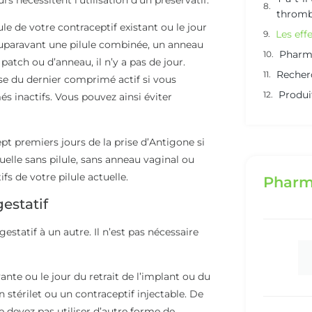
thromb
le de votre contraceptif existant ou le jour
Les eff
z auparavant une pilule combinée, un anneau
Pharma
patch ou d’anneau, il n’y a pas de jour.
Recher
se du dernier comprimé actif si vous
Produi
inactifs. Vous pouvez ainsi éviter
pt premiers jours de la prise d’Antigone si
elle sans pilule, sans anneau vaginal ou
s de votre pilule actuelle.
Pharm
estatif
statif à un autre. Il n’est pas nécessaire
nte ou le jour du retrait de l’implant ou du
n stérilet ou un contraceptif injectable. De
devez pas utiliser d’autre forme de