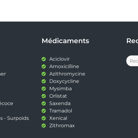
Médicaments
Re
Aciclovir
Amoxicilline
mer
Azithromycine
Doxycycline
Mysimba
Orlistat
récoce
Saxenda
Tramadol
s - Surpoids
Xenical
Zithromax