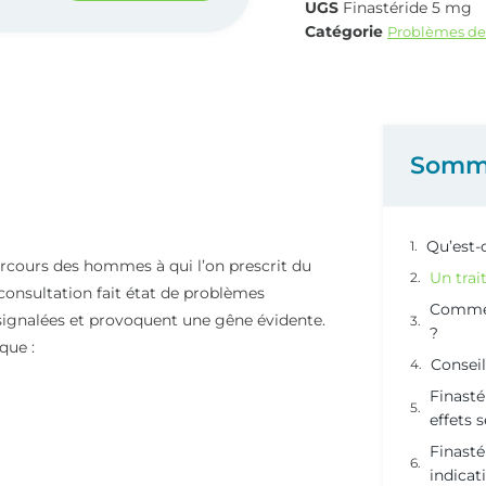
UGS
Finastéride 5 mg
Catégorie
Problèmes de 
Somm
Qu’est-c
arcours des hommes à qui l’on prescrit du
Un trai
consultation fait état de problèmes
Commen
 signalées et provoquent une gêne évidente.
?
que :
Conseil
Finastér
effets 
Finasté
indicat