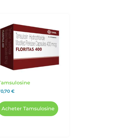
Tamsulosine
70,70
€
Acheter Tamsulosine