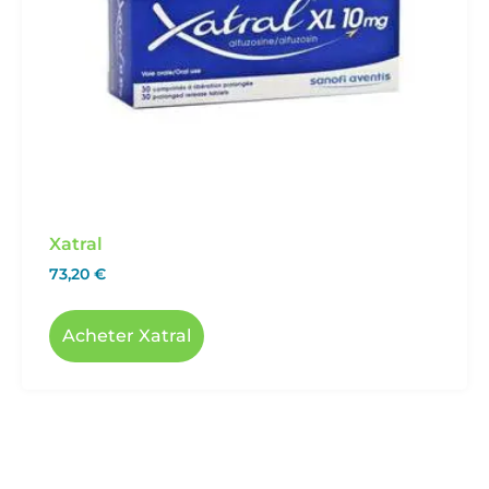
Xatral
73,20
€
Acheter Xatral