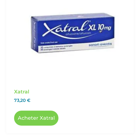
Xatral
73,20
€
Acheter Xatral