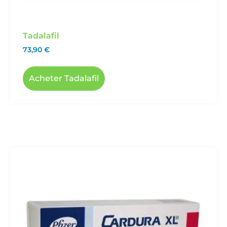
Tadalafil
73,90
€
Acheter Tadalafil