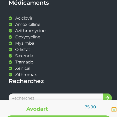
Médicaments
Aciclovir
Amoxicilline
Azithromycine
Doxycycline
Mysimba
Orlistat
Saxenda
Tramadol
Xenical
Zithromax
Recherchez
75,90
Avodart