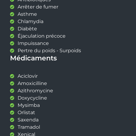
Arrêter de fumer
Asthme
Chlamydia
Diabète
Éjaculation précoce
Impuissance
Pertre du poids - Surpoids
Médicaments
Aciclovir
Amoxicilline
Azithromycine
Doxycycline
Mysimba
Orlistat
Saxenda
Tramadol
Xenical