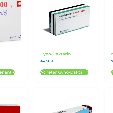
Gyno-Daktarin
44,50
€
7
enant »
Acheter Gyno-Daktarin