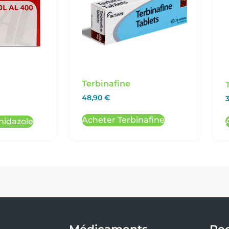
Terbinafine
48,90
€
Acheter Terbinafine
nidazole