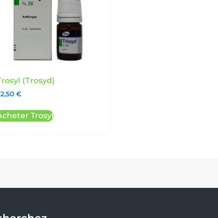
Trosyl (Trosyd)
32,50
€
Acheter Trosyl