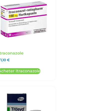
Itraconazole
1,10
€
Acheter Itraconazole