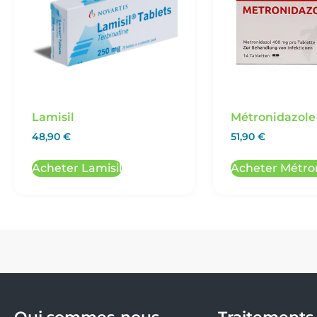
Lamisil
Métronidazole
48,90
€
51,90
€
Acheter Lamisil
Acheter Métro