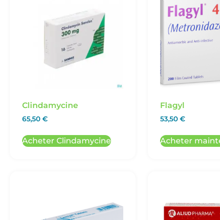
Clindamycine
Flagyl
65,50
€
53,50
€
Acheter Clindamycine
Acheter maint