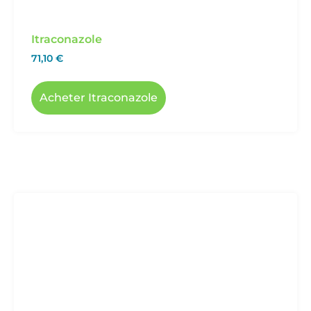
Itraconazole
71,10
€
Acheter Itraconazole