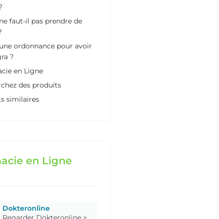
?
e faut-il pas prendre de
?
 une ordonnance pour avoir
ra ?
cie en Ligne
chez des produits
s similaires
acie en Ligne
Dokteronline
Regarder Dokteronline >