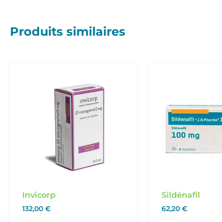
Produits similaires
Invicorp
Sildénafil
132,00
€
62,20
€