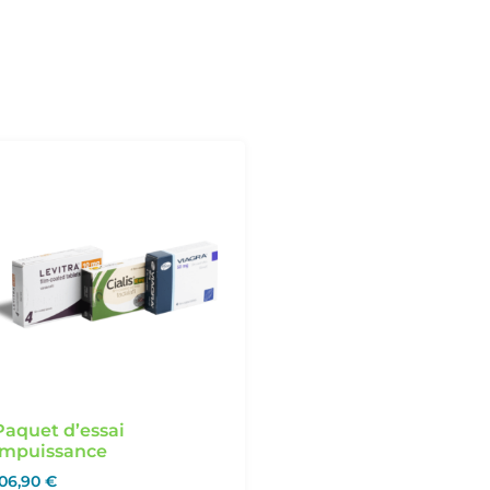
Paquet d’essai
Impuissance
106,90
€