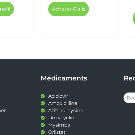
nafil
Acheter Cialis
Médicaments
Re
Aciclovir
Amoxicilline
mer
Azithromycine
Doxycycline
Mysimba
Orlistat