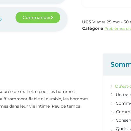
Commander
0
UGS
Viagra 25 mg - 5
Catégorie
Problèmes d’é
Somm
Qu’est-
rs source de mal-être pour les hommes.
Un trai
s suffisamment fiable ni durable, les hommes
Commen
mmes dans leur vie intime. Peu de temps
Comment
Conserv
Quels s