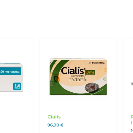
Cialis
96,90
€