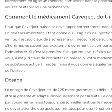
directement en ligne un médecin compétent dans la pharmac
vous faire établir ici une ordonnance.
Comment le médicament Caverject doit-il 
Pour que Caverject puisse se développer correctement dans le 
un rôle très important. Étant donné qu’il s’agit d’une injection
virilité, il est judicieux de s’adresser à un médecin et de su
d’hommes ne savent pas exactement comment se comporter
l’administrer. Si c’est la première fois que vous vous faites un
vous, il est judicieux de contacter un médecin. Votre médeci
de substance active à injecter, mais il vous donnera égalemen
de l’utiliser.
Dosage
Le dosage de Caverject est de 1,25 microgrammes au début. Si
être augmenté et adapté individuellement par la suite. Le d
par vous-même, mais toujours personnellement par le médecin
ne devez attendre que quelques minutes pour que l’érection s