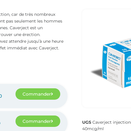
ection, car de très nombreux
hent pas seulement les hommes
unes. Caverject est un
ouver une érection.
vez attendre jusqu’à une heure
ffet immédiat avec Caverject.
Commander
0
Commander
UGS
Caverject injecti
0
40mcg/ml