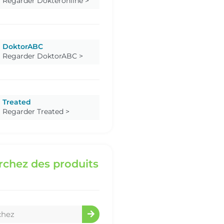
Regarder Dokteronline >
DoktorABC
Regarder DoktorABC >
Treated
Regarder Treated >
chez des produits