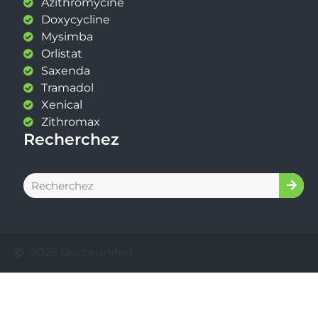
Azithromycine
Doxycycline
Mysimba
Orlistat
Saxenda
Tramadol
Xenical
Zithromax
Recherchez
2025 DocteurMed