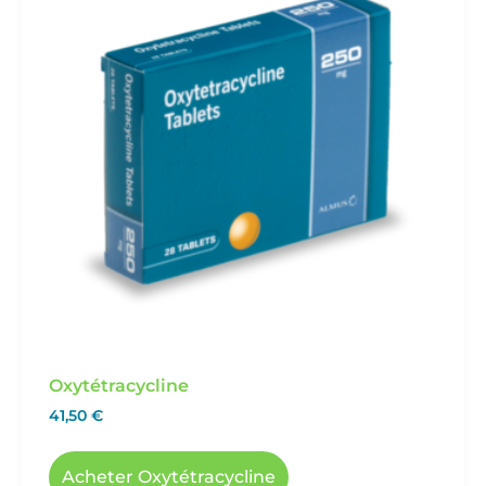
Oxytétracycline
41,50
€
Acheter Oxytétracycline