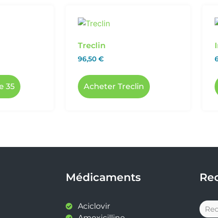
Treclin
96,50
€
e 35
Acheter Treclin
Médicaments
Re
Aciclovir
Amoxicilline