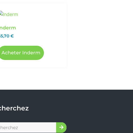
Inderm
65,70
€
Acheter Inderm
cherchez