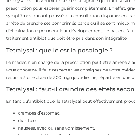
Tetralysal est un antibiotique, ce qui signifie qu’il faut suivre
prescription pour espérer guérir complètement. En effet, grâc
symptômes qui ont poussé à la consultation disparaissent rapi
arrête de prendre ses comprimés parce qu’il se sent mieux mai
d’élimination reprennent leur développement. Le patient fait u
traitement antibiotique doit être pris dans son intégralité.
Tetralysal : quelle est la posologie ?
Le médecin en charge de la prescription peut être amené à ada
vous concerne, il faut respecter les consignes de votre médec
résume à une dose de 300 mg quotidienne, répartie en une ou
Tetralysal : faut-il craindre des effets seco
En tant qu’antibiotique, le Tetralysal peut effectivement prov
crampes d’estomac,
diarrhée,
nausées, avec ou sans vomissement,