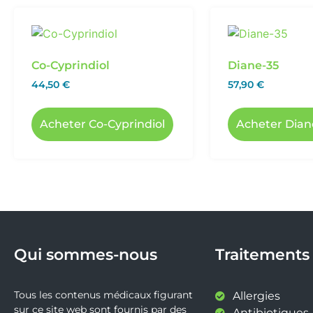
Co-Cyprindiol
Diane-35
44,50
€
57,90
€
Acheter Co-Cyprindiol
Acheter Dian
Qui sommes-nous
Traitements
Tous les contenus médicaux figurant
Allergies
sur ce site web sont fournis par des
Antibiotiques