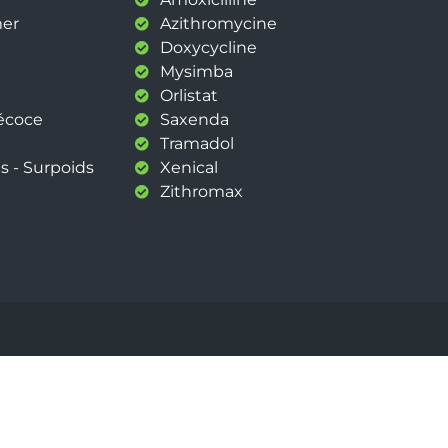
mer
Azithromycine
Doxycycline
Mysimba
Orlistat
récoce
Saxenda
Tramadol
s - Surpoids
Xenical
Zithromax