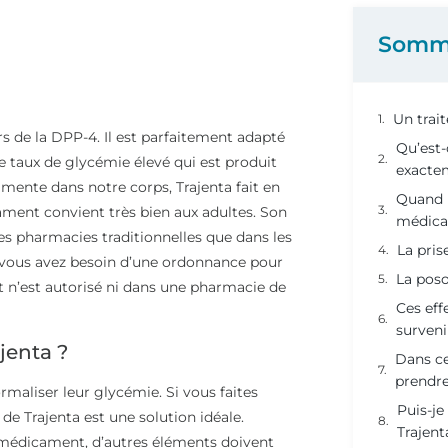
Somm
Un trai
 de la DPP-4. Il est parfaitement adapté
Qu’est-
 le taux de glycémie élevé qui est produit
exacte
gmente dans notre corps, Trajenta fait en
Quand p
ament convient très bien aux adultes. Son
médica
les pharmacies traditionnelles que dans les
La pris
e vous avez besoin d’une ordonnance pour
La poso
t n’est autorisé ni dans une pharmacie de
Ces eff
surveni
jenta ?
Dans ce
prendre
maliser leur glycémie. Si vous faites
Puis-j
 de Trajenta est une solution idéale.
Trajen
du médicament, d’autres éléments doivent