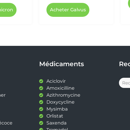
icron
Acheter Galvus
Médicaments
Re
Aciclovir
Amoxicilline
mer
Azithromycine
Doxycycline
Mysimba
Orlistat
récoce
Saxenda
Tramadol