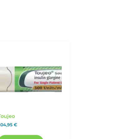
Toujeo
204,95
€