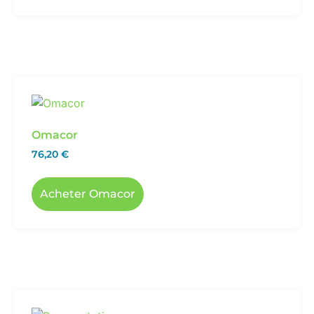
Omacor
76,20
€
Acheter Omacor