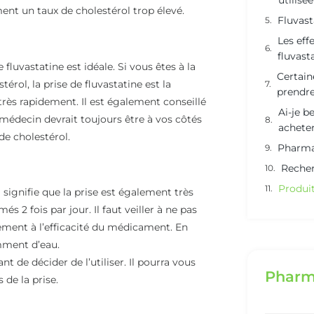
utilisée
ment un taux de cholestérol trop élevé.
Fluvast
Les eff
fluvast
 fluvastatine est idéale. Si vous êtes à la
Certain
rol, la prise de fluvastatine est la
prendre
ir très rapidement. Il est également conseillé
Ai-je b
médecin devrait toujours être à vos côtés
acheter
de cholestérol.
Pharma
Recher
Produit
signifie que la prise est également très
 2 fois par jour. Il faut veiller à ne pas
ement à l’efficacité du médicament. En
mment d’eau.
t de décider de l’utiliser. Il pourra vous
Pharm
 de la prise.