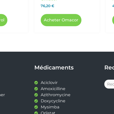
76,20
€
rol
Acheter Omacor
Médicaments
Re
Aciclovir
Amoxicilline
mer
Azithromycine
Doxycycline
Mysimba
Orlistat