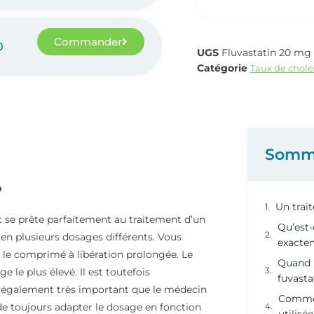
Commander
0
UGS
Fluvastatin 20 mg
Catégorie
Taux de chole
Somm
?
Un trai
t se prête parfaitement au traitement d’un
Qu’est-
en plusieurs dosages différents. Vous
exacte
 le comprimé à libération prolongée. Le
Quand p
le plus élevé. Il est toutefois
fuvasta
 également très important que le médecin
Comment
e de toujours adapter le dosage en fonction