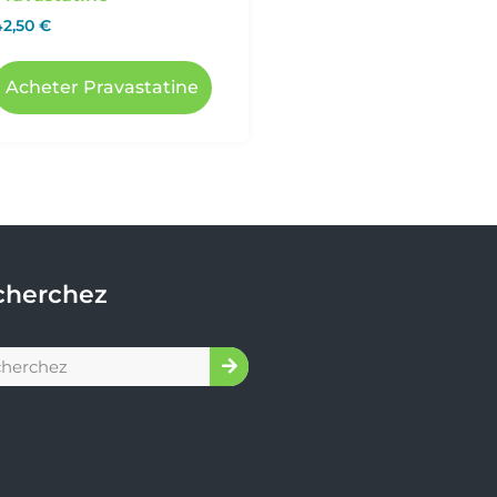
42,50
€
Acheter Pravastatine
cherchez