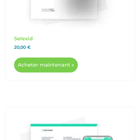
Selexid
20,00
€
Acheter maintenant »