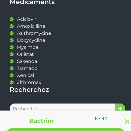
Médicaments
Aciclovir
Amoxicilline
Azithromycine
Doxycycline
Mysimba
Orlistat
Saxenda
Tramadol
Xenical
Zithromax
Recherchez
67,90
Bactrim