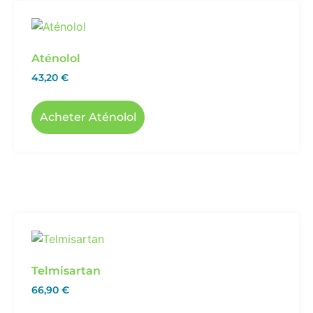
Aténolol
43,20
€
Acheter Aténolol
Telmisartan
66,90
€