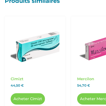
Produits similaires
Cimizt
Mercilon
44,50
€
54,70
€
Acheter Cimizt
Acheter Merc