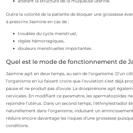
altérant la structure de la muqueuse utérine.
Outre la volonté de la patiente de bloquer une grossesse éve
à prescrire Jasmine en cas de :
troubles du cycle menstruel,
règles hémorragiques,
douleurs menstruelles importantes.
Quel est le mode de fonctionnement de J
Jasmine agit en deux temps, au sein de l’organisme. D’un côt
l’organisme en lui faisant croire que l’ovulation s’est déjà pr
pause et ne produit pas d’ovule. La drospirénone agit égaleme
cervicales. En modifiant ce paramètre, les spermatozoïdes ne
rejoindre l’utérus. Dans un second temps, l’éthinylestradiol 
naturellement dans l’organisme, induisant un amincissement d
réduire encore davantage les risques d’une grossesse puisque 
conditions.