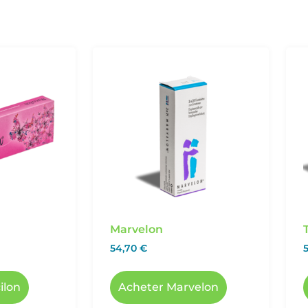
Marvelon
54,70
€
ilon
Acheter Marvelon