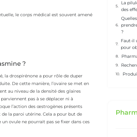
La pilu
des eff
ntuelle, le corps médical est souvent amené
Quelles
prendre
?
Faut-il
pour ob
Pharma
asmine ?
Recher
Produi
é, la drospirénone a pour rôle de duper
oduite. De cette manière, l’ovaire se met en
nt au niveau de la densité des glaires
 parviennent pas à se déplacer ni à
bloque l’action des œstrogènes présents
Pharm
e la paroi utérine. Cela a pour but de
un ovule ne pourrait pas se fixer dans ces