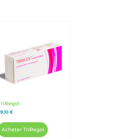
TriRegol
59,10
€
Acheter TriRegol