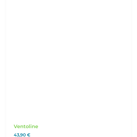
Ventoline
43,90
€