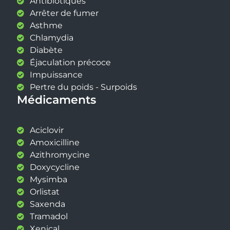
Antibiotiques
Arrêter de fumer
Asthme
Chlamydia
Diabète
Éjaculation précoce
Impuissance
Pertre du poids - Surpoids
Médicaments
Aciclovir
Amoxicilline
Azithromycine
Doxycycline
Mysimba
Orlistat
Saxenda
Tramadol
Xenical