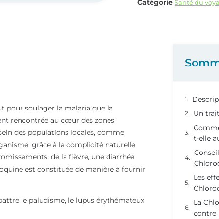
Catégorie
Santé du voy
Somm
Descrip
ut pour soulager la malaria que la
Un tra
ent rencontrée au cœur des zones
Commen
 sein des populations locales, comme
t-elle a
organisme, grâce à la complicité naturelle
Conseil
vomissements, de la fièvre, une diarrhée
Chloro
oroquine est constituée de manière à fournir
Les effe
Chloro
attre le paludisme, le lupus érythémateux
La Chlo
contre 