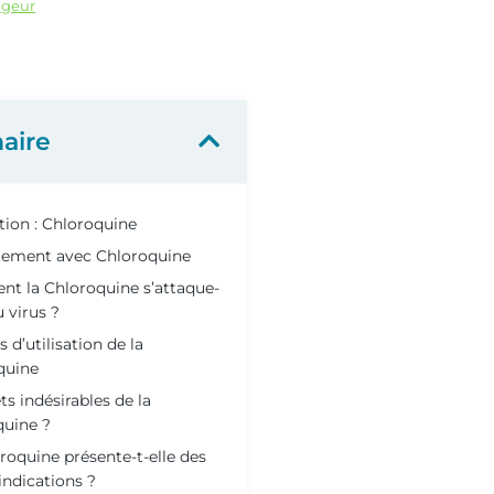
ageur
aire
tion : Chloroquine
itement avec Chloroquine
t la Chloroquine s’attaque-
u virus ?
s d’utilisation de la
quine
ts indésirables de la
quine ?
roquine présente-t-elle des
indications ?