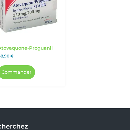
Atovaquone-Proguanil
88,90
€
Commander
cherchez