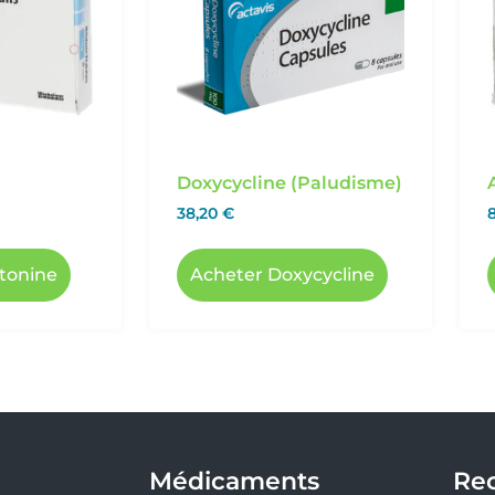
Doxycycline (Paludisme)
38,20
€
tonine
Acheter Doxycycline
Médicaments
Re