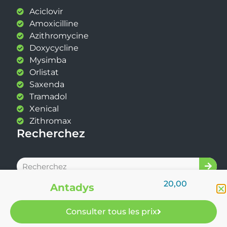
Aciclovir
Amoxicilline
Azithromycine
Doxycycline
Mysimba
Orlistat
Saxenda
Tramadol
Xenical
Zithromax
Recherchez
20,00
Antadys
Consulter tous les prix
2025 DocteurMed