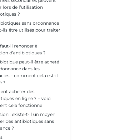
ffets secondaires peuvent
 lors de l’utilisation
iotiques ?
ibiotiques sans ordonnance
ils être utilisés pour traiter
aut-il renoncer à
ation d’antibiotiques ?
biotique peut-il être acheté
donnance dans les
ies – comment cela est-il
e ?
nt acheter des
tiques en ligne ? – voici
nt cela fonctionne
ion : existe-t-il un moyen
er des antibiotiques sans
ance ?
s