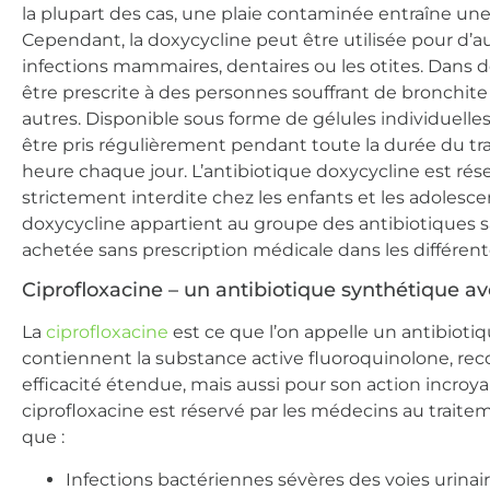
la plupart des cas, une plaie contaminée entraîne un
Cependant, la doxycycline peut être utilisée pour d’au
infections mammaires, dentaires ou les otites. Dans de
être prescrite à des personnes souffrant de bronchit
autres. Disponible sous forme de gélules individuell
être pris régulièrement pendant toute la durée du t
heure chaque jour. L’antibiotique doxycycline est réser
strictement interdite chez les enfants et les adolesce
doxycycline appartient au groupe des antibiotiques s
achetée sans prescription médicale dans les différen
Ciprofloxacine – un antibiotique synthétique av
La
ciprofloxacine
est ce que l’on appelle un antibioti
contiennent la substance active fluoroquinolone, r
efficacité étendue, mais aussi pour son action incroy
ciprofloxacine est réservé par les médecins au traitem
que :
Infections bactériennes sévères des voies urinaire