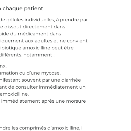
 à chaque patient
e gélules individuelles, à prendre par
e se dissout directement dans
 rapide du médicament dans
 uniquement aux adultes et ne convient
ibiotique amoxicilline peut être
différents, notamment :
nx.
lammation ou d’une mycose.
anifestant souvent par une diarrhée
mportant de consulter immédiatement un
amoxicilline.
ée immédiatement après une morsure
re les comprimés d’amoxicilline, il