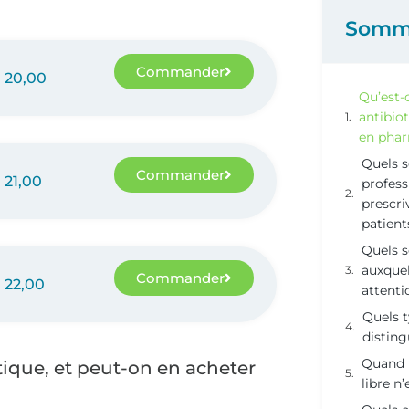
Somm
Commander
20,00
Qu’est-
antibio
en phar
Quels s
Commander
21,00
profess
prescri
patient
Quels s
auxquel
Commander
22,00
attenti
Quels t
disting
Quand u
tique, et peut-on en acheter
libre n’