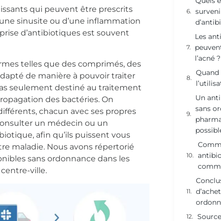
Quels e
issants qui peuvent être prescrits
survenir
 d’une sinusite ou d’une inflammation
d’antib
 prise d’antibiotiques est souvent
Les ant
peuvent-
l’acné ?
formes telles que des comprimés, des
Quand f
adapté de manière à pouvoir traiter
l’utilis
pas seulement destiné au traitement
Un anti
 propagation des bactéries. On
sans or
différents, chacun avec ses propres
pharmac
e consulter un médecin ou un
possibl
tique, afin qu’ils puissent vous
Comme
tre maladie. Nous avons répertorié
antibio
onibles sans ordonnance dans les
comme
centre-ville.
Conclus
d’achet
ordonn
Source