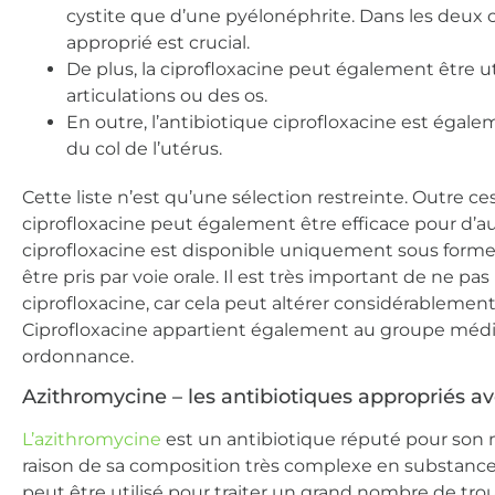
cystite que d’une pyélonéphrite. Dans les deux 
approprié est crucial.
De plus, la ciprofloxacine peut également être u
articulations ou des os.
En outre, l’antibiotique ciprofloxacine est égal
du col de l’utérus.
Cette liste n’est qu’une sélection restreinte. Outre ces
ciprofloxacine peut également être efficace pour d’aut
ciprofloxacine est disponible uniquement sous form
être pris par voie orale. Il est très important de ne 
ciprofloxacine, car cela peut altérer considérableme
Ciprofloxacine appartient également au groupe médic
ordonnance.
Azithromycine – les antibiotiques appropriés a
L’azithromycine
est un antibiotique réputé pour son 
raison de sa composition très complexe en substances
peut être utilisé pour traiter un grand nombre de tro