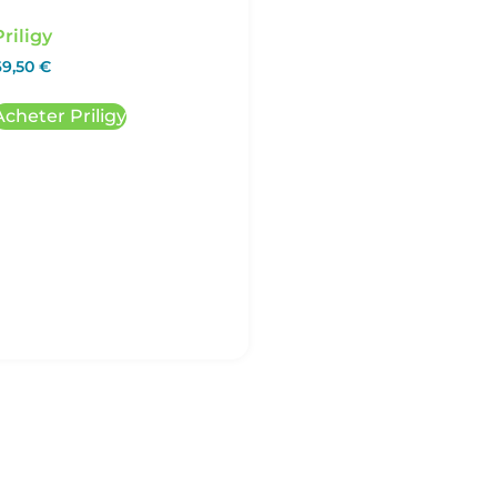
Priligy
69,50
€
Acheter Priligy