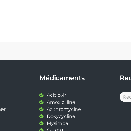
Médicaments
Re
Aciclovir
Amoxicilline
mer
Azithromycine
Doxycycline
Mysimba
Orlistat