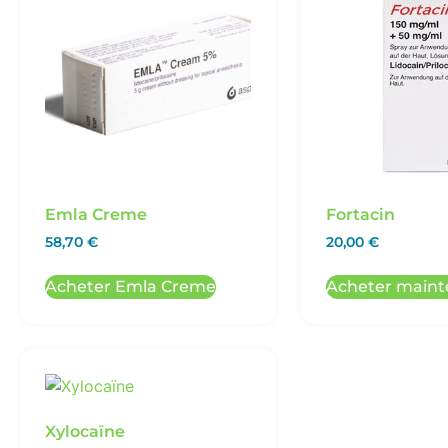
Emla Creme
Fortacin
58,70
€
20,00
€
Acheter Emla Creme
Acheter maint
Xylocaïne