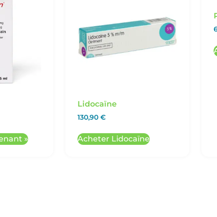
Lidocaïne
130,90
€
enant »
Acheter Lidocaïne