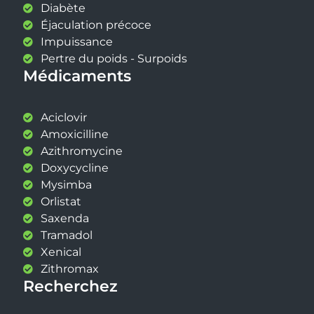
Diabète
Éjaculation précoce
Impuissance
Pertre du poids - Surpoids
Médicaments
Aciclovir
Amoxicilline
Azithromycine
Doxycycline
Mysimba
Orlistat
Saxenda
Tramadol
Xenical
Zithromax
Recherchez