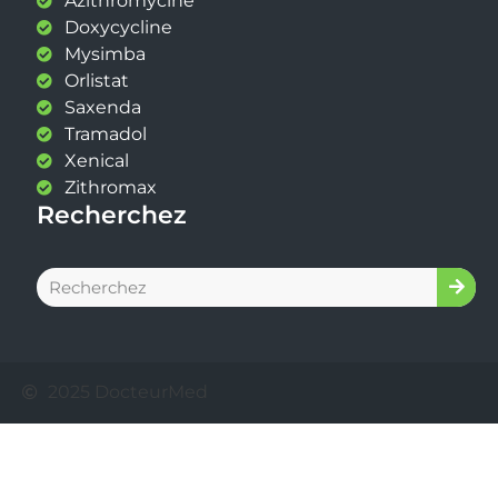
Azithromycine
Doxycycline
Mysimba
Orlistat
Saxenda
Tramadol
Xenical
Zithromax
Recherchez
2025 DocteurMed