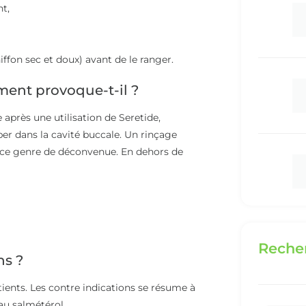
t,
iffon sec et doux) avant de le ranger.
ement provoque-t-il ?
 après une utilisation de Seretide,
er dans la cavité buccale. Un rinçage
t ce genre de déconvenue. En dehors de
Recher
ns ?
tients. Les contre indications se résume à
 au salmétérol.