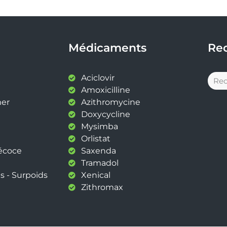
Médicaments
Re
Aciclovir
Amoxicilline
mer
Azithromycine
Doxycycline
Mysimba
Orlistat
récoce
Saxenda
Tramadol
s - Surpoids
Xenical
Zithromax