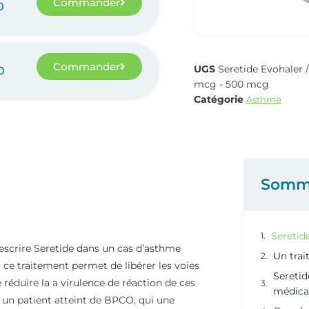
Commander
0
Commander
UGS
Seretide Evohaler 
0
mcg - 500 mcg
Catégorie
Asthme
Somm
Seretide
escrire Seretide dans un cas d’asthme
Un trai
, ce traitement permet de libérer les voies
Sereti
 réduire la a virulence de réaction de ces
médica
r un patient atteint de BPCO, qui une