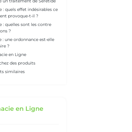
 un traitement de Seretide
 : quels effet indésirables ce
ent provoque-t-il ?
e : quelles sont les contre
ions ?
e : une ordonnance est-elle
ire ?
cie en Ligne
chez des produits
ts similaires
acie en Ligne