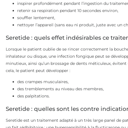
inspirer profondément pendant l’ingestion du traitemen
retenir sa respiration pendant 10 secondes environ,
souffler lentement,
nettoyer l’appareil (sans eau ni produit, juste avec un ch
Seretide : quels effet indésirables ce trait
Lorsque le patient oublie de se rincer correctement la bouche
inhalateur ou disque, une infection fongique peut se développ
minutieux, ainsi qu’un brossage de dents méticuleux, éviten
cela, le patient peut développer :
des crampes musculaires,
des tremblements au niveau des membres,
des palpitations.
Seretide : quelles sont les contre indicatio
Seretide est un traitement adapté à un très large panel de pa
un fait rédhibitoire : une hypersensibilité à la flucticasone ou