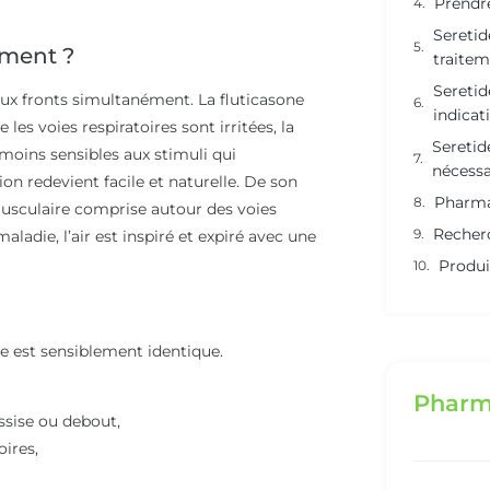
Prendre
Seretide
ament ?
traitem
Seretid
deux fronts simultanément. La fluticasone
indicat
les voies respiratoires sont irritées, la
Seretid
moins sensibles aux stimuli qui
nécessa
ion redevient facile et naturelle. De son
Pharma
 musculaire comprise autour des voies
Recher
aladie, l’air est inspiré et expiré avec une
Produi
e est sensiblement identique.
Pharm
ssise ou debout,
oires,