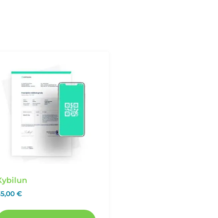
Xybilun
35,00
€