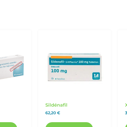
Sildénafil
62,20
€