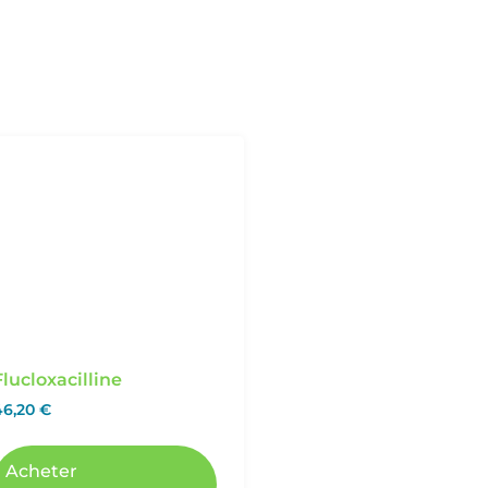
Flucloxacilline
46,20
€
Acheter