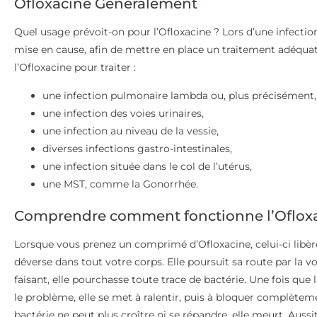
Ofloxacine Généralement
Quel usage prévoit-on pour l’Ofloxacine ? Lors d’une infection
mise en cause, afin de mettre en place un traitement adéquat
l’Ofloxacine pour traiter :
une infection pulmonaire lambda ou, plus précisément,
une infection des voies urinaires,
une infection au niveau de la vessie,
diverses infections gastro-intestinales,
une infection située dans le col de l’utérus,
une MST, comme la Gonorrhée.
Comprendre comment fonctionne l’Oflox
Lorsque vous prenez un comprimé d’Ofloxacine, celui-ci libère
déverse dans tout votre corps. Elle poursuit sa route par la vo
faisant, elle pourchasse toute trace de bactérie. Une fois que 
le problème, elle se met à ralentir, puis à bloquer complèteme
bactérie ne peut plus croître ni se répandre, elle meurt. Aussit