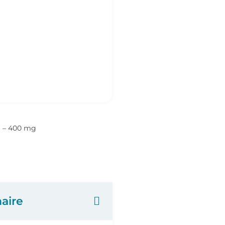
g – 400 mg
aire