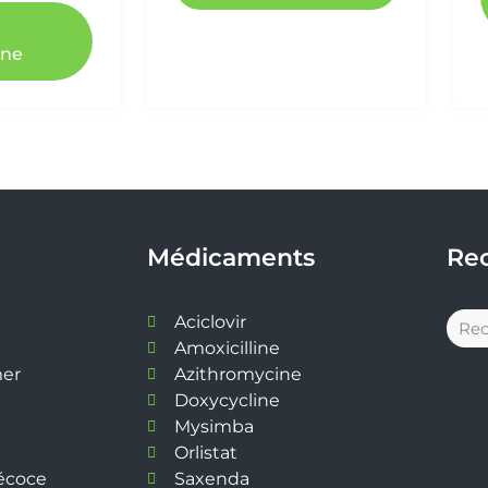
ine
Médicaments
Re
Aciclovir
Amoxicilline
mer
Azithromycine
Doxycycline
Mysimba
Orlistat
récoce
Saxenda