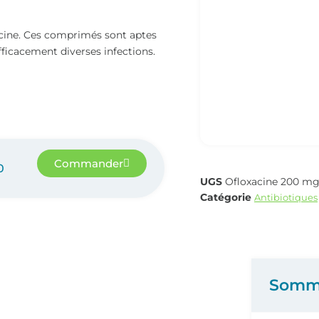
acine. Ces comprimés sont aptes
fficacement diverses infections.
Commander
0
UGS
Ofloxacine 200 m
Catégorie
Antibiotiques
Somm