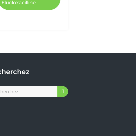
Flucloxacilline
cherchez