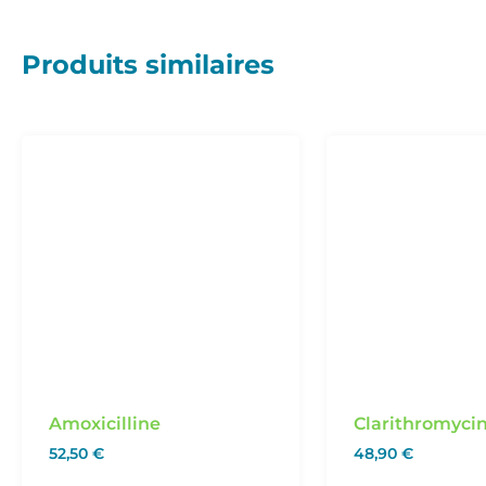
Produits similaires
Amoxicilline
Clarithromyci
52,50
€
48,90
€