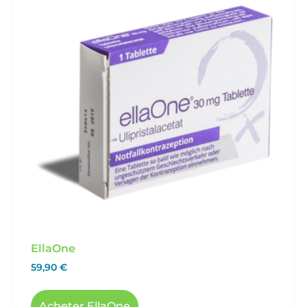
EllaOne
59,90
€
Acheter EllaOne