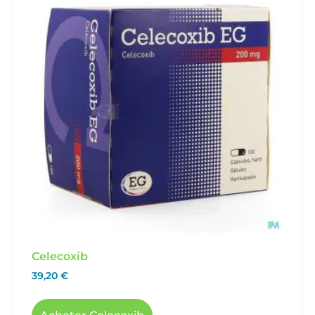
Celecoxib
39,20
€