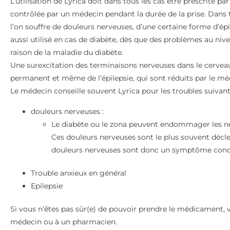
L’utilisation de Lyrica doit dans tous les cas être prescrite 
contrôlée par un médecin pendant la durée de la prise. Dans to
l’on souffre de douleurs nerveuses, d’une certaine forme d’épil
aussi utilisé en cas de diabète, dès que des problèmes au niv
raison de la maladie du diabète.
Une surexcitation des terminaisons nerveuses dans le cervea
permanent et même de l’épilepsie, qui sont réduits par le mé
Le médecin conseille souvent Lyrica pour les troubles suivant
douleurs nerveuses :
Le diabète ou le zona peuvent endommager les ner
Ces douleurs nerveuses sont le plus souvent déclen
douleurs nerveuses sont donc un symptôme conc
Trouble anxieux en général
Epilepsie
Si vous n’êtes pas sûr(e) de pouvoir prendre le médicament,
médecin ou à un pharmacien.