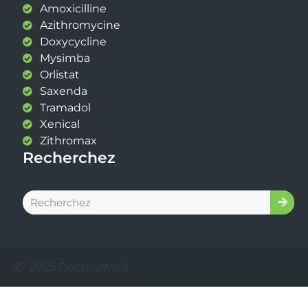
Amoxicilline
Azithromycine
Doxycycline
Mysimba
Orlistat
Saxenda
Tramadol
Xenical
Zithromax
Recherchez
2025 DocteurMed