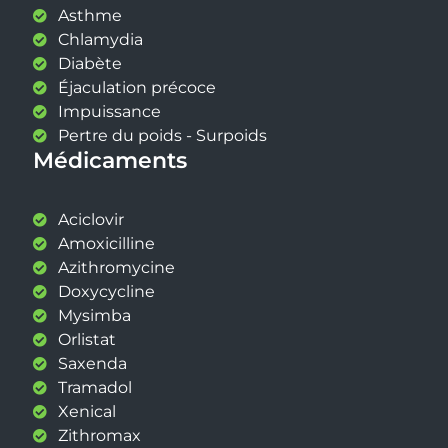
Asthme
Chlamydia
Diabète
Éjaculation précoce
Impuissance
Pertre du poids - Surpoids
Médicaments
Aciclovir
Amoxicilline
Azithromycine
Doxycycline
Mysimba
Orlistat
Saxenda
Tramadol
Xenical
Zithromax