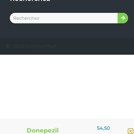
2025 DocteurMed
54,50
Donepezil