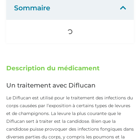
Le Diflucan est utilisé pour le traitement des infections du
corps causées par l’exposition à certains types de levures
et de champignons. La levure la plus courante que le
Diflucan sert à traiter est la candidose. Bien que la
candidose puisse provoquer des infections fongiques dans
diverses parties du corps, y compris les poumons et la
gorge, elle se manifeste le plus souvent dans les cas de
muguet vaginal ou oral.
Comment fonctionne Diflucan ?
Le muguet vaginal est le terme courant pour les
infections du vagin par des champignons de l’espèce
Candida, en particulier Candida Diflucan. Cette infection
provoque une inflammation et des pertes vaginales. Chez
l’homme, elle provoque une douleur et une rougeur du
pénis, un resserrement du prépuce ou un écoulement
blanc et inodore du pénis.