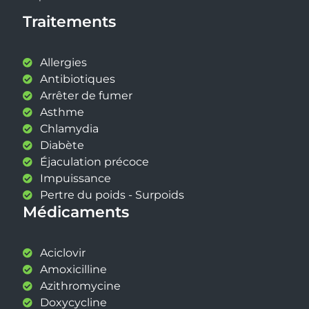
Médicaments
Aciclovir
Amoxicilline
Azithromycine
Doxycycline
Mysimba
Orlistat
Saxenda
Tramadol
Xenical
Zithromax
Recherchez