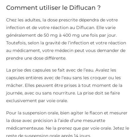
journée, avec ou sans nourriture. La prise doit se faire
exclusivement par voie orale.
Pour la suspension orale, bien agiter le flacon et mesurer
la dose avec précision à l’aide d’une mesurette
médicamenteuse. Ne la prenez que par voie orale. Jetez le
reste de suspension orale après 14 jours.
Si vous avez fréquemment des infections de muguet,
votre médecin peut vous demander de prendre ce
médicament pour aider à prévenir ces infections. Suivez
les instructions données par votre médecin à cet effet.
Si votre partenaire sexuel présente également des
symptômes du muguet, il est important qu’il soit traité en
même temps que vous pour éviter une nouvelle infection.
Quels sont les effets secondaires du
Diflucan ?