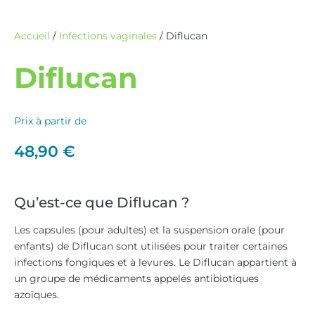
Les capsules (pour adultes) et la suspension orale (pour
enfants) de Diflucan sont utilisées pour traiter certaines
infections fongiques et à levures. Le Diflucan appartient à
un groupe de médicaments appelés antibiotiques
azoïques.
Si vous avez des questions sur les raisons pour lesquelles
le Diflucan vous a été prescrit, demandez à votre
médecin. Il se peut que votre médecin vous ait prescrit du
Diflucan pour une autre raison. Le Diflucan n’est
disponible que sur ordonnance médicale et ne crée pas de
dépendance.
Description du médicament
Pharmacie en ligne