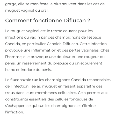
Le fluconazole tue les champignons Candida responsables
de l’infection liée au muguet en faisant apparaître des
trous dans leurs membranes cellulaires. Cela permet aux
constituants essentiels des cellules fongiques de
s’échapper, ce qui tue les champignons et élimine
l’infection.
Comment utiliser le Diflucan ?
Chez les adultes, la dose prescrite dépendra de votre
infection et de votre réaction au Diflucan. Elle varie
généralement de 50 mg à 400 mg une fois par jour.
Toutefois, selon la gravité de l’infection et votre réaction
au médicament, votre médecin peut vous demander de
prendre une dose différente.
La prise des capsules se fait avec de l’eau. Avalez les
capsules entières avec de l’eau sans les croquer ou les
mâcher. Elles peuvent être prises à tout moment de la