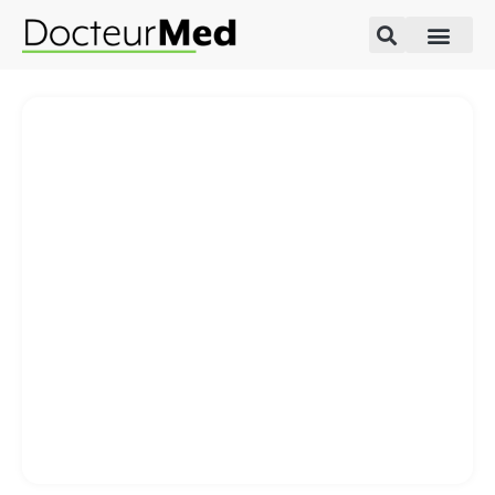
Accueil
/
Infections vaginales
/ Diflucan
Diflucan
Prix à partir de
48,90
€
Qu’est-ce que Diflucan ?