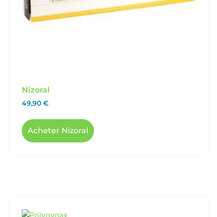
Polygynax
20,00
€
Acheter maintenant »