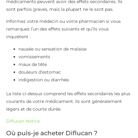
La liste ci-dessus comprend les effets secondaires les plus
courants de votre médicament. Ils sont généralement
légers et de courte durée.
Diflucan Notice
Où puis-je acheter Diflucan ?
Acheter Diflucan en ligne est possible grâce à notre
pharmacie. En confiant la livraison de votre médicament,
vous choisissez de faire confiance à une pharmacie
homologuée et reconnue pour son service. Nous mettons
tout en œuvre pour effectuer des livraisons en 24 h dans
toute la France Métropolitaine. Saisissez votre commande
en quelques clics et remplissez notre questionnaire
médical. Nos experts se chargent du reste.