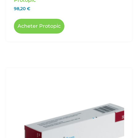
Protopic
98,20
€
Acheter Protopic