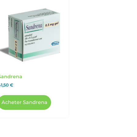
Sandrena
41,50
€
Acheter Sandrena