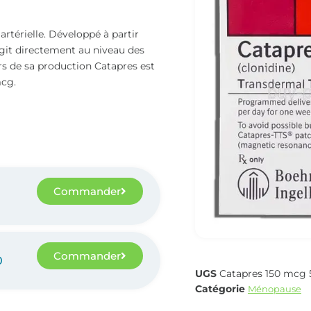
rtérielle. Développé à partir
it directement au niveau des
ors de sa production Catapres est
mcg.
Commander
0
Commander
0
UGS
Catapres 150 mcg
Catégorie
Ménopause