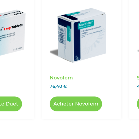
Novofem
76,40
€
ste Duet
Acheter Novofem