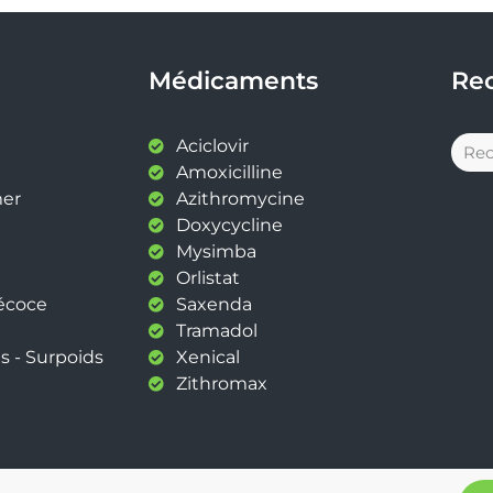
Médicaments
Re
Aciclovir
Amoxicilline
mer
Azithromycine
Doxycycline
Mysimba
Orlistat
récoce
Saxenda
Tramadol
s - Surpoids
Xenical
Zithromax