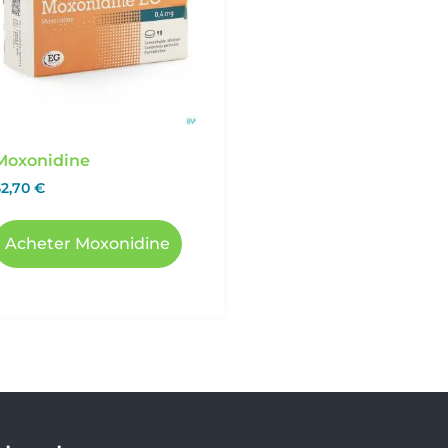
Moxonidine
52,70
€
Acheter Moxonidine