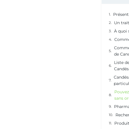
Présent
Un tra
À quoi 
Commen
Commen
de Can
Liste d
Candés
Candésa
particul
Pouvez
sans o
Pharma
Recher
Produit