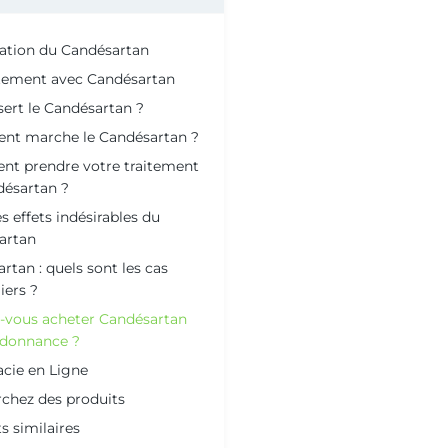
ation du Candésartan
itement avec Candésartan
sert le Candésartan ?
t marche le Candésartan ?
t prendre votre traitement
désartan ?
es effets indésirables du
artan
rtan : quels sont les cas
iers ?
-vous acheter Candésartan
rdonnance ?
cie en Ligne
chez des produits
s similaires