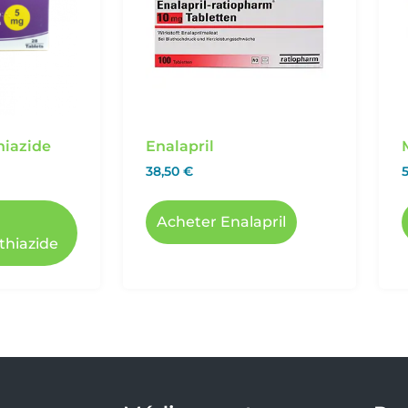
hiazide
Enalapril
38,50
€
Acheter Enalapril
thiazide