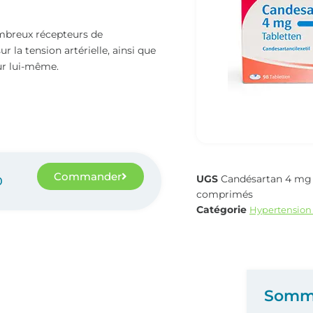
breux récepteurs de
 la tension artérielle, ainsi que
œur lui-même.
Commander
UGS
Candésartan 4 mg 
0
comprimés
Catégorie
Hypertension 
Somm