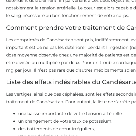
détendent durablement. En parvenant à ces deux objectifs, C
notablement la tension artérielle. Le cœur est alors capable 
le sang nécessaire au bon fonctionnement de votre corps.
Comment prendre votre traitement de Ca
Les comprimés de Candésartan sont pris, indifféremment, avec
important est de ne pas les détériorer pendant l’ingestion (ne
dose moyenne observée chez une majorité de patients est de 8
être divisée ou multipliée par deux. Pour un trouble cardiaqu
mg par jour. Il n’est pas rare que d’autres médicaments soie
Liste des effets indésirables du Candésart
Les vertiges, ainsi que des céphalées, sont les effets seconda
traitement de Candésartan. Pour autant, la liste ne s’arrête p
une baisse importante de votre tension artérielle,
un changement de votre taux de potassium,
des battements de cœur irréguliers,