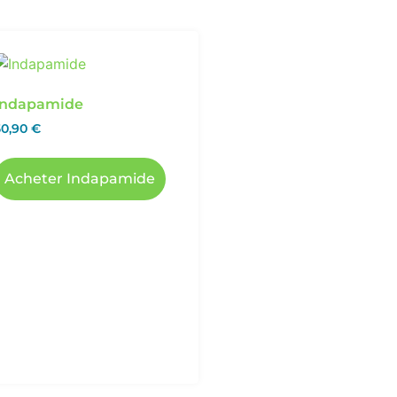
Indapamide
50,90
€
Acheter Indapamide