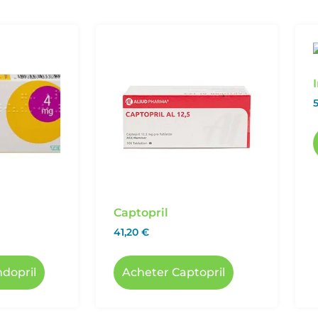
Captopril
41,20
€
ndopril
Acheter Captopril