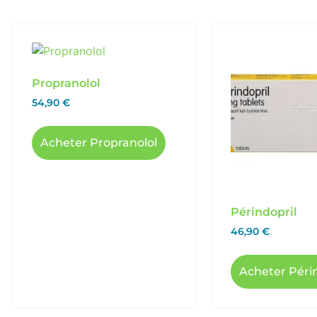
Propranolol
54,90
€
Acheter Propranolol
Périndopril
46,90
€
Acheter Péri