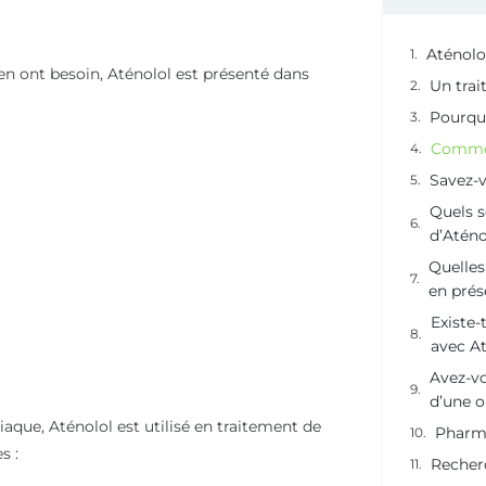
Aténolo
 en ont besoin, Aténolol est présenté dans
Un trai
Pourquo
Commen
Savez-v
Quels s
d’Aténo
Quelles
en prés
Existe-
avec At
Avez-v
d’une o
aque, Aténolol est utilisé en traitement de
Pharma
s :
Recher