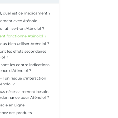
l, quel est ce médicament ?
tement avec Aténolol
i utilise-t-on Aténolol ?
t fonctionne Aténolol ?
ous bien utiliser Aténolol ?
ont les effets secondaires
lol ?
 sont les contre indications
ence d’Aténolol ?
t-il un risque d’interaction
énolol ?
ous nécessairement besoin
rdonnance pour Aténolol ?
cie en Ligne
chez des produits